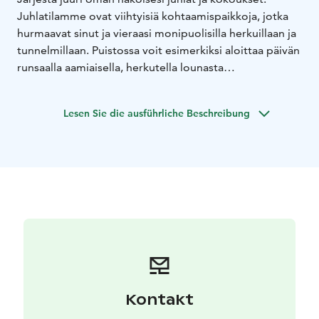
Juhlatilamme ovat viihtyisiä kohtaamispaikkoja, jotka
hurmaavat sinut ja vieraasi monipuolisilla herkuillaan ja
tunnelmillaan. Puistossa voit esimerkiksi aloittaa päivän
runsaalla aamiaisella, herkutella lounasta
noutopöydästä tai pöytiin tarjoiltuna juhla- ja
kokousseurueesi kanssa. Puisto Bakery huolehtii
Lesen Sie die ausführliche Beschreibung
makeista ja suolaisista leivonnaista sekä muista ihanista
tarjottavista hetkeen kuin hetkeen, juhlaan kuin juhlaan.
Räätälöimme kokouspaketit toiveidesi mukaan.
Haluat järjestää sitten kokouksen, häät, polttarit,
rippijuhlat, valmistujaiset, syntymäpäivät tai vaikka
yllätysjuhlat – Puisto on loistava valinta keskellä
kauneinta Tamperetta.
Kontakt