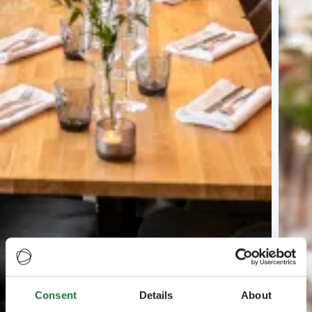
Consent
Details
About