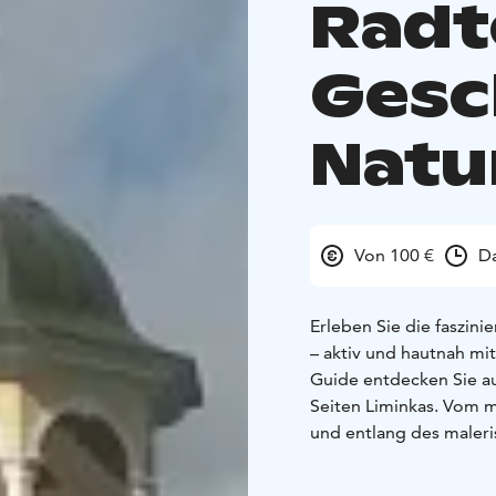
Radt
Gesc
Natu
Von 100 €
Da
Erleben Sie die faszini
– aktiv und hautnah mi
Guide entdecken Sie a
Seiten Liminkas. Vom 
und entlang des maleris
Gemeinde. Unterwegs er
Bauernhöfe, das imposa