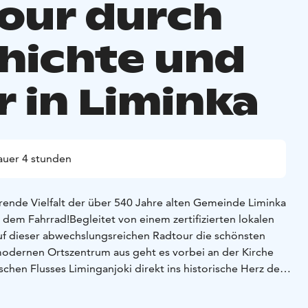
our durch
hichte und
r in Liminka
uer 4 stunden
erende Vielfalt der über 540 Jahre alten Gemeinde Liminka
t dem Fahrrad!
Begleitet von einem zertifizierten lokalen
uf dieser abwechslungsreichen Radtour die schönsten
modernen Ortszentrum aus geht es vorbei an der Kirche
chen Flusses Liminganjoki direkt ins historische Herz der
zählt Ihnen ihr Guide über die gut erhaltenen
nte Pfarrhaus und die authentischen Museen, die die