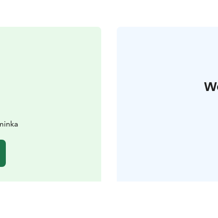
W
iminka