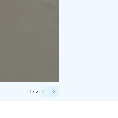
Credits:
Christiane Klebl
1
/
5