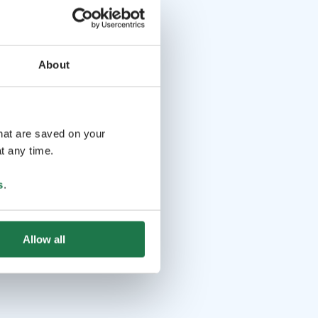
About
that are saved on your
t any time.
s
.
Allow all