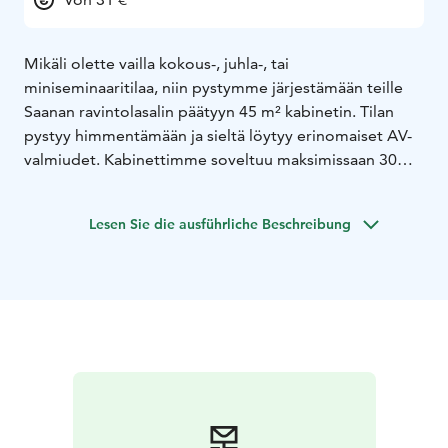
Mikäli olette vailla kokous-, juhla-, tai
miniseminaaritilaa, niin pystymme järjestämään teille
Saanan ravintolasalin päätyyn 45 m² kabinetin. Tilan
pystyy himmentämään ja sieltä löytyy erinomaiset AV-
valmiudet. Kabinettimme soveltuu maksimissaan 30
hengen tilaisuuksiin, riippuen tilaisuuden luonteesta.
Kabinettiin on talon päässä oma sisäänkäynti ja sään
Lesen Sie die ausführliche Beschreibung
salliessa liukuoven voi avata suoraan Kallaveden
puoleiselle terassille. Voitte tilata tarjoilun suoraan
kabinettiimme, tai käydä ruokailemassa salin puolella.