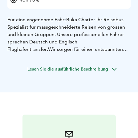
Für eine angenehme Fahrt
Ruka Charter Ihr Reisebus
Spezialist für massgeschneiderte Reisen von grossen
und kleinen Gruppen.
Unsere professionellen Fahrer
sprechen Deutsch und Englisch.
Flughafentransfer:
Wir sorgen für einen entspannten
und sicheren Transfer zwischen Kuusamo Flughafen
und Ihrem Hotel.
Kein Warten an der Bushaltestelle
Lesen Sie die ausführliche Beschreibung
oder dem Taxistand. Wir holen Sie unbeschwert am
Flughafen oder bei Ihrem Hotel ab.