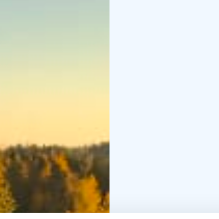
(Nestorinranta tai Lak
Nyt on aikaa retkeillä r
pienempinäkin palasina
majoitus Visit Puumala
Lue lisää syksyisistä pa
Syksy 2026