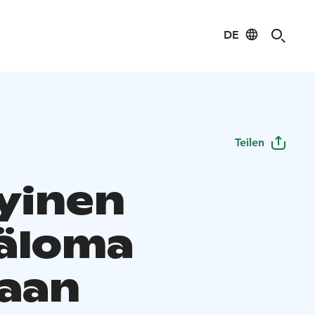
DE
Teilen
yinen
äloma
aan