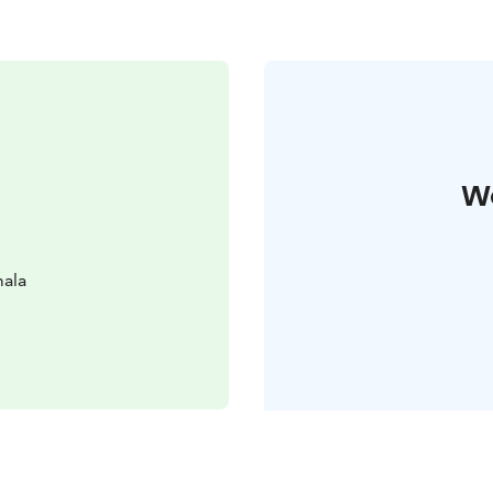
W
mala