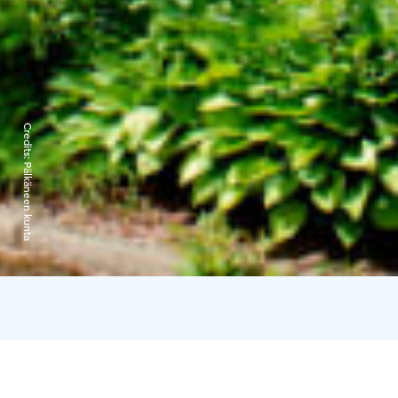
Credits:
Pälkäneen kunta