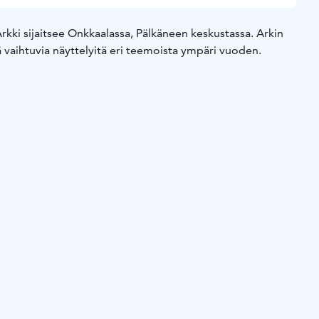
rkki sijaitsee Onkkaalassa, Pälkäneen keskustassa. Arkin
lä vaihtuvia näyttelyitä eri teemoista ympäri vuoden.