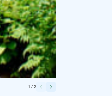
Credits:
Pälkäneen kunta
1
/
2