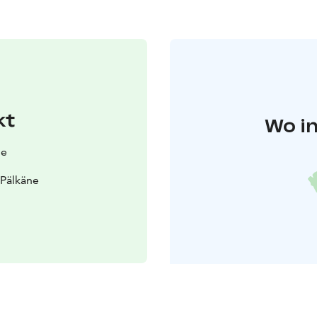
kt
Wo in
ne
 Pälkäne