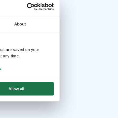
About
that are saved on your
t any time.
s
.
Allow all