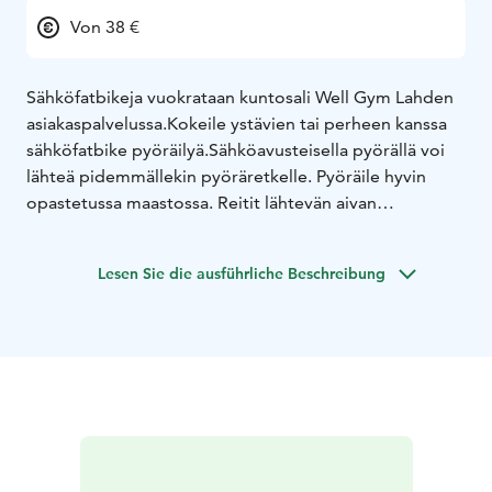
Von 38 €
Sähköfatbikeja vuokrataan kuntosali Well Gym Lahden
asiakaspalvelussa.
Kokeile ystävien tai perheen kanssa
sähköfatbike pyöräilyä.
Sähköavusteisella pyörällä voi
lähteä pidemmällekin pyöräretkelle. Pyöräile hyvin
opastetussa maastossa. Reitit lähtevän aivan
kuntokeskuksen kulman takaa.
Sähköfatbikella jaksaa
pyöräillä pidemmällekin ja nauttia maisemista.
Lesen Sie die ausführliche Beschreibung
Sähköfatbike koot:
Pyöriä S- M- L- ja XL koossa.
Pyörät
soveltuvat +150cm kokoisille.
Vuokraa pyörät yhteydenottolomakkeen kautta. Varaus
vahvistetaan antamaasi sähköpostiosoitteeseen.
Sähköfatbike
38€ / 1–4h
76€ / 24h
200€ / viikko
Vuokraus sisältää pyöräilykypärän ja valot.
Henkilötodistus tarkastetaan vuokrauksen yhteydessä.
Alle 18-vuotiaan pyörän vuokraa huoltaja.