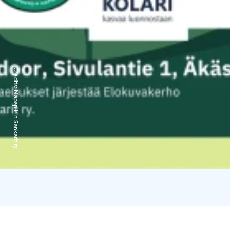
Credits:
Napapiirin Sankarit ry