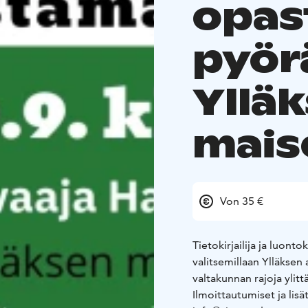
opas
pyör
Yllä
mais
Von 35 €
Tietokirjailija ja luon
valitsemillaan Ylläksen
valtakunnan rajoja ylit
Ilmoittautumiset ja lis