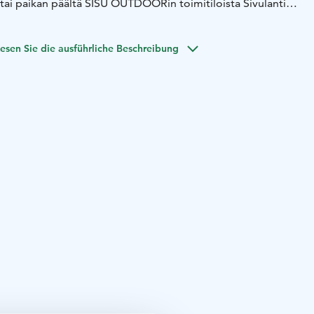
ai paikan päältä SISU OUTDOORin toimitiloista Sivulantie
esen Sie die ausführliche Beschreibung