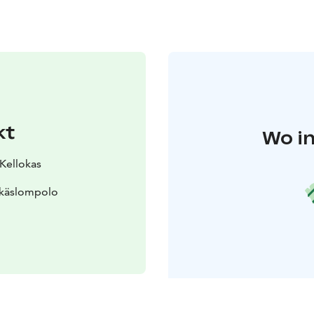
kt
Wo in
 Kellokas
Äkäslompolo