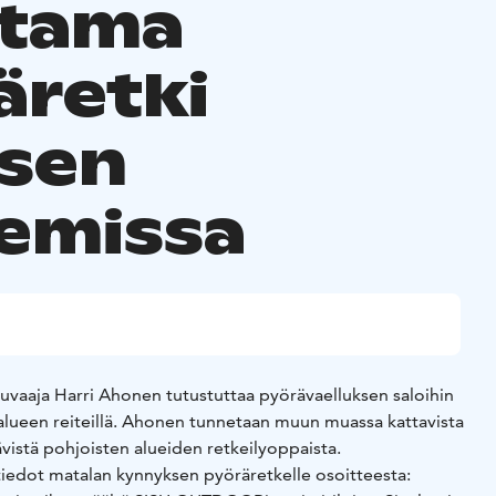
tama
äretki
ksen
emissa
tokuvaaja Harri Ahonen tutustuttaa pyörävaelluksen saloihin
 alueen reiteillä. Ahonen tunnetaan muun muassa kattavista
tävistä pohjoisten alueiden retkeilyoppaista.
ätiedot matalan kynnyksen pyöräretkelle osoitteesta: