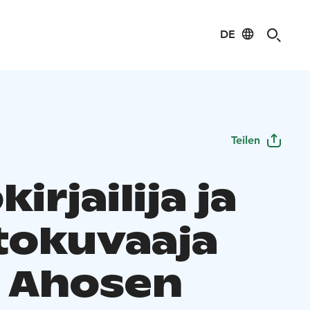
DE
Teilen
kirjailija ja
tokuvaaja
i Ahosen