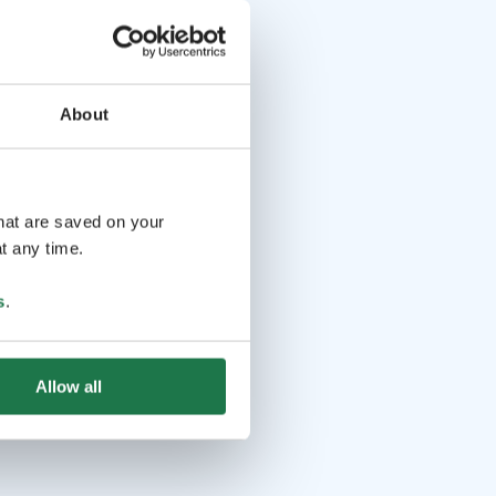
About
that are saved on your
t any time.
s
.
Allow all