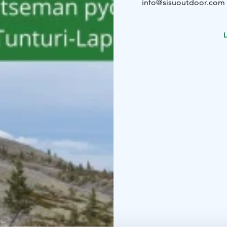
info@sisuoutdoor.com t
1, Äkäslompolo.
L