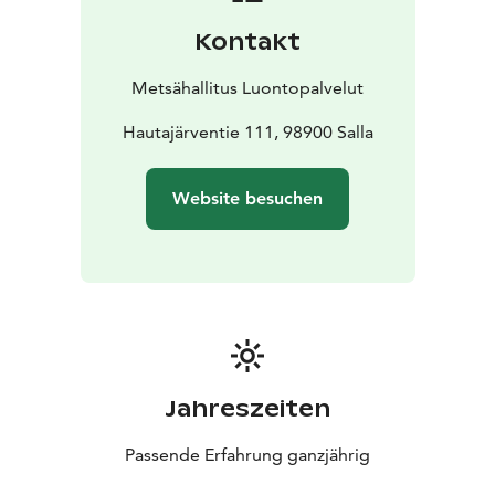
Ausflugsziels. Die wichtige Aufgabe von
Kontakt
Naturschutzgebieten ist es, die natürliche Vielfalt zu
bewahren und den Menschen unter den Bedingungen
Metsähallitus Luontopalvelut
des Naturschutzes die Möglichkeit zu geben, sich in
der Natur zu erholen und diese zu genießen.
Hautajärventie 111, 98900 Salla
Die
Forstverwaltung pflegt alle Nationalparks in Finnland.
Website besuchen
Jahreszeiten
Passende Erfahrung ganzjährig