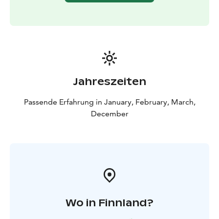
pro Person erhältlich.
WEITERE INFORMATIONEN
Die Tour wird von
Retkipaikka Koli durchgeführt.
Jahreszeiten
Passende Erfahrung in January, February, March,
December
Wo in Finnland?