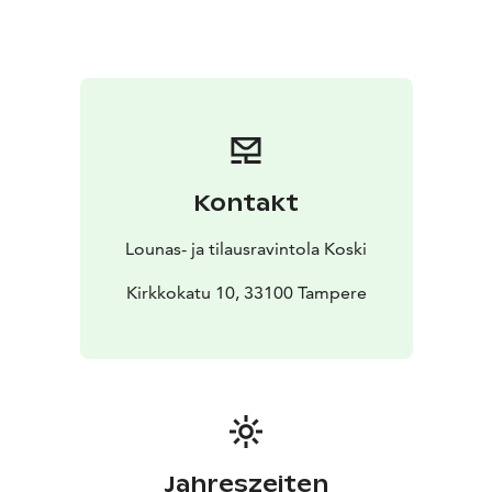
Tilasta löytyy videotykki ja valkokangas, äänentoisto
sekä Frameryn puhelinkoppi, ja pöytämuodot ovat
muokattavissa.
Persoonallinen tehdasmiljöö kattokruunuineen on
myös ihanteellinen häiden, iltajuhlien ja yritysjuhlien
viettoon.
Kontakt
Lounas- ja tilausravintola Koski
Kirkkokatu 10, 33100 Tampere
Jahreszeiten