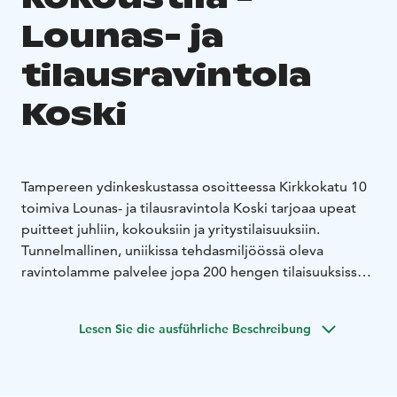
Lounas- ja
tilausravintola
Koski
Tampereen ydinkeskustassa osoitteessa Kirkkokatu 10
toimiva Lounas- ja tilausravintola Koski tarjoaa upeat
puitteet juhliin, kokouksiin ja yritystilaisuuksiin.
Tunnelmallinen, uniikissa tehdasmiljöössä oleva
ravintolamme palvelee jopa 200 hengen tilaisuuksissa.
Laadukkaat ravintolapalvelut A-oikeuksin ovat saatavilla
pöytiintarjoiltuna.
Lesen Sie die ausführliche Beschreibung
Ravintolassa on panostettu erityisesti uusimpaan
kokoustekniikkaan. Ravintolasali muuntautuu käden
käänteessä kokous-, seminaari- tai koulutustilaksi.