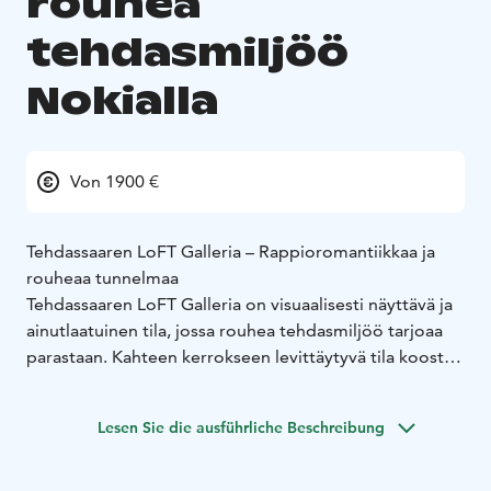
rouhea
tehdasmiljöö
Nokialla
Von 1900 €
Tehdassaaren LoFT Galleria – Rappioromantiikkaa ja
rouheaa tunnelmaa
Tehdassaaren LoFT Galleria on visuaalisesti näyttävä ja
ainutlaatuinen tila, jossa rouhea tehdasmiljöö tarjoaa
parastaan. Kahteen kerrokseen levittäytyvä tila koostuu
alakerran galleriatilasta ja tyylikkäästä LoFT-parvesta,
jotka yhdessä tarjoavat monipuoliset puitteet niin
Lesen Sie die ausführliche Beschreibung
intiimeille juhlille kuin suuremmillekin tilaisuuksille.
LoFT Gallerian rouhea ja persoonallinen ilme taipuu
moneen – tila on täydellinen hääjuhliin, cocktail-