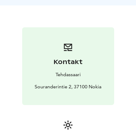
tilaisuuksiin, yritystapahtumiin, kuvauksiin tai
taidenäyttelyihin. Korkeat ikkunat, teollisuushenkiset
yksityiskohdat ja parven luoma kerroksellinen tunnelma
tekevät tilasta visuaalisesti upean valinnan, joka jättää
vieraisiin unohtumattoman vaikutelman.
Olitpa suunnittelemassa juhlia, taidetapahtumaa tai
tilaisuutta, joka vaatii näyttävät ja ainutlaatuiset
puitteet, Tehdassaaren LoFT Galleria tarjoaa siihen
Kontakt
täydellisen ympäristön. Astu sisään, anna tilan herättää
mielikuvituksesi ja luo unohtumattomia tilaisuuksia
Tehdassaari
LoFT Galleriassamme!
Tila on vuodenajasta riippuen kolea. Voit varmistaa
Souranderintie 2, 37100 Nokia
tarkemmat yksityiskohdat varauksen yhteydessä.