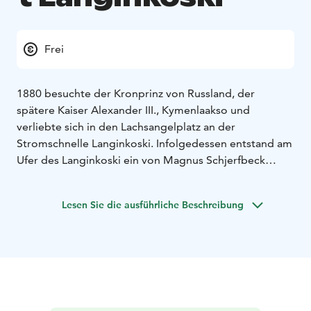
Frei
1880 besuchte der Kronprinz von Russland, der
spätere Kaiser Alexander III., Kymenlaakso und
verliebte sich in den Lachsangelplatz an der
Stromschnelle Langinkoski. Infolgedessen entstand am
Ufer des Langinkoski ein von Magnus Schjerfbeck
entworfenes kaiserliches Fischerhaus. Der Wald im
Naturschutzgebiet Langinkoski ist sehr
Lesen Sie die ausführliche Beschreibung
abwechslungsreich. Dort wachsen sowohl stattliche
Felsenkiefern als auch an den unteren Hängen üppige
Tannen. Das Gebiet weist auch lichte Mischwälder und
vielschichtige Laubwälder auf. Man ist bestrebt, in den
Wäldern Proben aus möglichst naturbelassenen
Gebieten zu erhalten. Das Naturschutzgebiet hat auch
Küstenklippen, Haine, Feuchtgebiete und