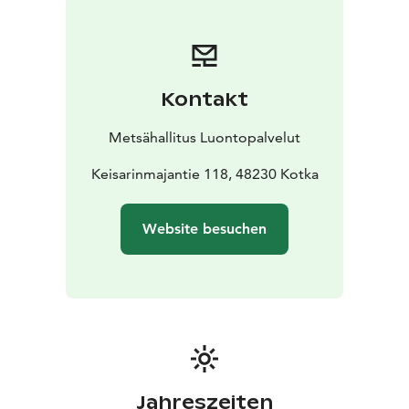
Küstenwiesen und Wiesen, die von der schwarzen Erle
(Alnus glutinosa) dominiert werden. Langinkoski
verfügt über insgesamt ca. 1 km Sandwege, die für
Rollstuhlfahrer geeignet sind. Entlang dieser
Kontakt
Hauptwege erreichen Sie z.B. die Stromschnellen, das
kaiserliche Fischerhaus und dem Arboretum im
Metsähallitus Luontopalvelut
südlichen Teil des Areals. Feuer machen ist in diesem
Gelände verboten. Im Sommer sind in diesem Gebiet
Keisarinmajantie 118, 48230 Kotka
zwei Cafés geöffnet. Das Café Langinkoski befindet
sich in einem renovierten Pförtnerhaus am Fluss. Am
Website besuchen
Rande des nördlichen Parkplatzes befindet sich das
Café Keisarinmaja. Das Objekt wird von der
Forstverwaltung gepflegt. Bitte informieren Sie sich
vor Ihrer Wanderung immer über die Regeln des
Ausflugsziels.
Jahreszeiten