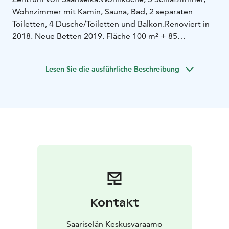
Wohnzimmer mit Kamin, Sauna, Bad, 2 separaten
Toiletten, 4 Dusche/Toiletten und Balkon.
Renoviert in
2018. Neue Betten 2019. Fläche 100 m² + 85
m².
Schlafräume Obere Etage:
• 3 Schlafzimmer : 2
Betten/Zimmer und Dusche/Toilette
Schlafräume
Lesen Sie die ausführliche Beschreibung
Untere Etage:
• Schlafzimmer: 2 Betten, Küche und
Dusche/Toilette
• Schlafzimmer: 2 Betten
Küchenausstattung
• Einheitlich umfassende
Geschirrausstattung
• Geschirrspühler
• Kühl-/
Gefrierschrank
• Elektroherd und Backofen
•
Mikrowelle
• Kaffeemaschine
• Wasserkocher
• Toaster
•
Cupsolo Kaffeemaschine Nescafe Dolce Gusto
(Kapseln sind im Preis nicht inbegriffen)
Weitere Ausstattung
• Wi-Fi
• TV mit Computer
Verbindung
• Bluray-Player
• Waschmaschine und
Trockner im Allzweckraum
• Wäschetrockner im
Kontakt
Allzeckraum
• Bügeleisen und -Brett im Allzweckraum
•
Haartrockner
• Steckdose für die elektrische
Saariselän Keskusvaraamo