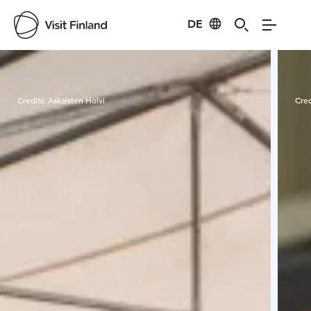
DE
Visit Finland
Credits:
Askaisten Holvi
Cred