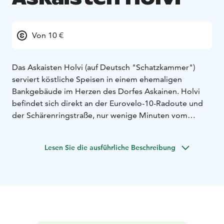
Von 10 €
Das Askaisten Holvi (auf Deutsch "Schatzkammer")
serviert köstliche Speisen in einem ehemaligen
Bankgebäude im Herzen des Dorfes Askainen. Holvi
befindet sich direkt an der Eurovelo-10-Radoute und
der Schärenringstraße, nur wenige Minuten vom
barocken Schloss Louhisaari und seinen Gartenanlagen
entfernt.
Lesen Sie die ausführliche Beschreibung
Unsere Speisekarte ist eine moderne Kombination aus
handwerklich zubereiteten Pizzen, herzhaften
hausgemachten Burgern sowie Streetfood mit
finnischer Note. An unserer Bar erwartet Sie zudem
eine große Auswahl an Getränken – von Craft-Bieren
bis hin zu unseren eigenen Signature-Cocktails.
Darüber hinaus veranstalten wir regelmäßig