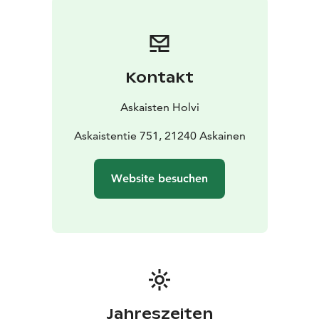
thematische À-la-carte-Wochenenden, bei denen wir
spezielle Menüs und sorgfältig ausgewählte
Weinempfehlungen passend zum jeweiligen Thema
kreieren. Die aktuellen Themen und Veranstaltungen
Kontakt
finden Sie in unserem Veranstaltungskalender auf
unserer Website.
Askaisten Holvi
An den Wochenenden bietet Holvi ein
abwechslungsreiches Live-Unterhaltungsprogramm,
Askaistentie 751, 21240 Askainen
darunter Pubquiz, Karaoke, Live-Auftritte und vieles
mehr.
Website besuchen
Jahreszeiten