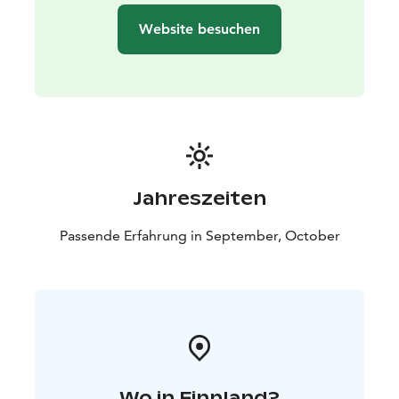
daher erfordert er eine einigermaßen gute körperliche
Website besuchen
Verfassung.
Verpflegung: Während des Ausflugs werden Ihnen ein
köstliches Lunchpaket sowie Kaffee, Tee oder heiße
Kakao inmitten der atemberaubenden Landschaft des
Oulanka-Nationalparks serviert.
Gruppengröße: 3–7 Personen. Private Ausflüge für
Gruppen sind auf Anfrage möglich.
Transport: Der Ausflüge beinhaltet den Transport mit
Jahreszeiten
dem Auto oder Minibus.
Nicht inklusive: Kameraausrüstung
Passende Erfahrung in September, October
Wo in Finnland?