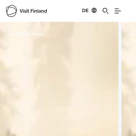
DE
Visit Finland
Credits:
Mikko Oivukka
Cred