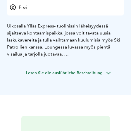
Frei
Ulkosalla Ylläs Express- tuolihissin läheisyydessä
sijaitseva kohtaamispaikka, jossa voit tavata uusia
laskukavereita ja tulla vaihtamaan kuulumisia myös Ski
Patrollien kanssa. Loungessa luvassa myös pientä
visailua ja tarjolla juotavaa.
Lounge avoinna sunnuntaina 18.2. klo 11-15.
Lesen Sie die ausführliche Beschreibung