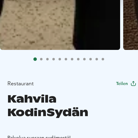
Restaurant
Teilen
Kahvila
KodinSydän
Palvelua suoraan sydämestä!