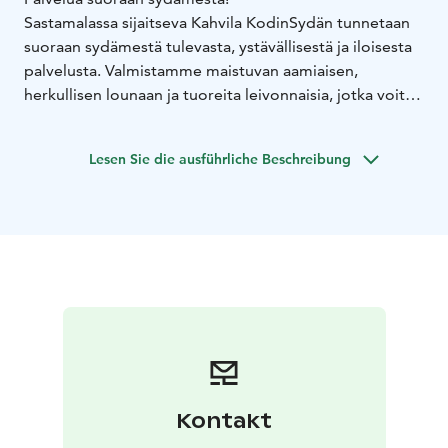
Sastamalassa sijaitseva Kahvila KodinSydän tunnetaan
suoraan sydämestä tulevasta, ystävällisestä ja iloisesta
palvelusta. Valmistamme maistuvan aamiaisen,
herkullisen lounaan ja tuoreita leivonnaisia, jotka voit
nauttia meillä paikan päällä tai ottaa mukaasi.
Tunnelmallinen kahvilamme sijaitsee K-Citymarketin
Lesen Sie die ausführliche Beschreibung
yhteydessä, valtatien 12 varrella. Meille voit tulla
herkuttelemaan varta vasten tai poiketa helposti
ohikulkumatkalla sekä ostosten yhteydessä.
Lämpimästi tervetuloa!
Kontakt