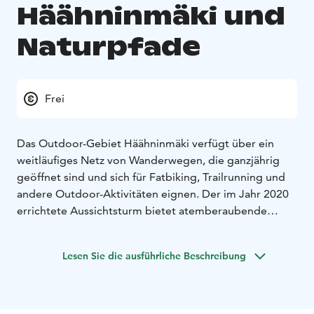
Häähninmäki und
Naturpfade
Frei
Das Outdoor-Gebiet Häähninmäki verfügt über ein
weitläufiges Netz von Wanderwegen, die ganzjährig
geöffnet sind und sich für Fatbiking, Trailrunning und
andere Outdoor-Aktivitäten eignen. Der im Jahr 2020
errichtete Aussichtsturm bietet atemberaubende
Ausblicke. Inmitten der wunderschönen Wanderwege
befindet sich die Häähnintupa – eine offene Hütte zum
Lesen Sie die ausführliche Beschreibung
Campen und Ausruhen, die allen Wanderern zur
Verfügung steht.