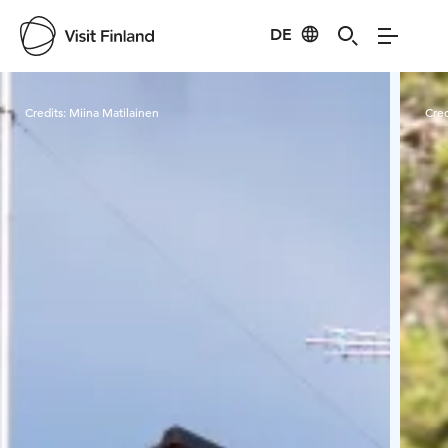
DE
Visit Finland
Credits:
Miina Matilainen
Cred