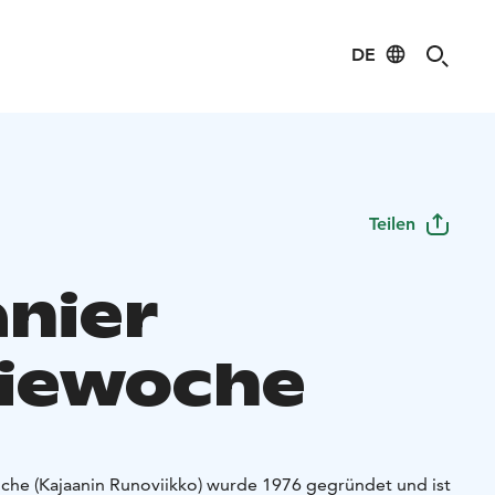
DE
Teilen
anier
iewoche
che (Kajaanin Runoviikko) wurde 1976 gegründet und ist