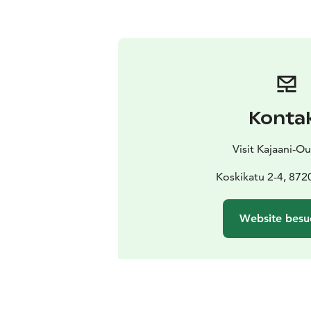
Konta
Visit Kajaani-Ou
Koskikatu 2-4, 872
Website besu