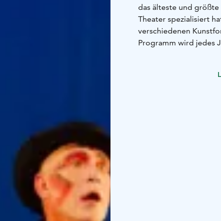
das älteste und größte 
Theater spezialisiert 
verschiedenen Kunstfo
Programm wird jedes Ja
unterhaltsam und aktue
stetig.
L
Die Poesiewoche findet 
Festival vom 1. bis 5. Ju
Jubiläum und ist Teil 
Europas.