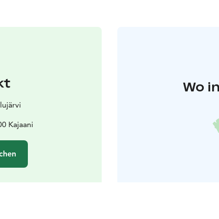
kt
Wo in
lujärvi
00 Kajaani
chen