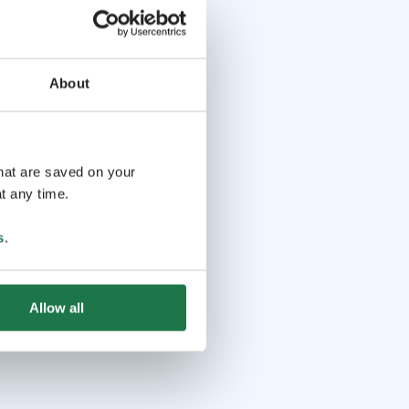
About
that are saved on your
t any time.
s
.
Allow all