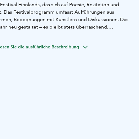
Festival Finnlands, das sich auf Poesie, Rezitation und
hat. Das Festivalprogramm umfasst Aufführungen aus
rmen, Begegnungen mit Künstlern und Diskussionen. Das
hr neu gestaltet – es bleibt stets überraschend,
ll. Auch die Anzahl der internationalen Künstler wächst
esen Sie die ausführliche Beschreibung
jedes Jahr Anfang Juli statt. Im Jahr 2026 wird das
li veranstaltet. Das Festival feiert sein 50-jähriges
des offiziellen Programms der Oulu2026 Kulturhauptstadt