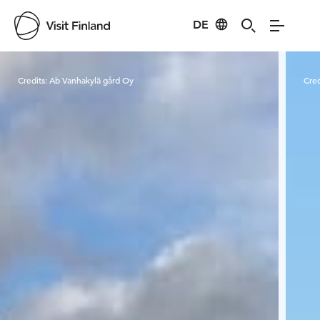
DE
Visit Finland
Credits:
Ab Vanhakylä gård Oy
Cred