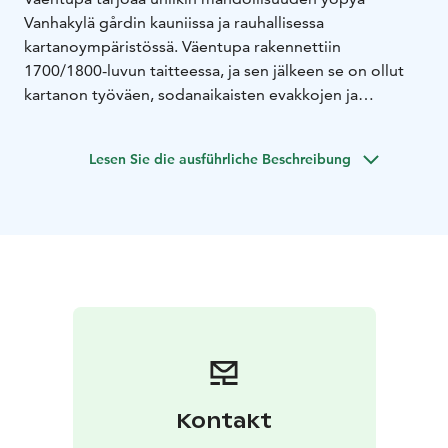
Vanhakylä gårdin kauniissa ja rauhallisessa
kartanoympäristössä. Väentupa rakennettiin
1700/1800-luvun taitteessa, ja sen jälkeen se on ollut
kartanon työväen, sodanaikaisten evakkojen ja
metsämiesten käytössä. Pitkään se myös seisoi kylmänä
varastona. Viime vuosina Väentupaa on restauroitu,
Lesen Sie die ausführliche Beschreibung
jonka myötä se on herännyt uuteen eloon.
Väentuvan länsisiivestä löytyy tunnelmallinen
Mamsellin huone ja viihtyisä Piian huone sekä yhteinen
olohuone ja kylpyhuone. Teillä on myös käytössä täysin
varusteltu keittiö.
On mahdollista varata joko molemmat huoneet tai
sitten vain yksi niistä. Otamme vastaan vain yhden
vierasryhmän kerrallaan, joten vaikka varaisitkin vain
yhden makuuhuoneista teillä on koko länsisiipi
yksityiskäytössänne. Runsas aamiainen tarjoillaan
kartanon päärakennuksen ruokasalissa teille sopivaan
Kontakt
aikaan.