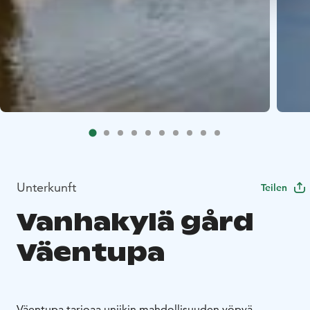
Unterkunft
Teilen
Vanhakylä gård
Väentupa
Väentupa tarjoaa uniikin mahdollisuuden yöpyä