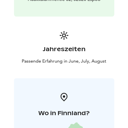
02820 Espoo
* Katso retkipäivät ja saatavuus
varauskalenterista nettisivuiltamme. Opas ottaa
ryhmän vastaan 15 minuuttia ennen retken alkua.
*
Osallistujamäärä: Enintään 10 henkilöä
* Opas: Natura
Vivan ammattioppaat
* Retken vaativuus: Retkelle
osallistuminen ei vaadi aikaisempaa
melontakokemusta.
* Kanootit ovat tukevia ja
Jahreszeiten
helppokäyttöisiä - voit tulla rennoin mielin
* Retken
hintaan sisältyy: Opastus ja kaikki melontaan tarvittavat
Passende Erfahrung in June, July, August
välineet
Tervetuloa mukaan!
Wo in Finnland?