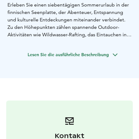
Erleben Sie einen siebentägigen Sommerurlaub in der
finnischen Seenplatte, der Abenteuer, Entspannung
und kulturelle Entdeckungen miteinander verbindet.
Zu den Höhepunkten zählen spannende Outdoor-
Aktivitäten wie Wildwasser-Rafting, das Eintauchen in
die authentische finnische Saunakultur und die
Entdeckung der landschaftlichen Schönheit der
Lesen Sie die ausführliche Beschreibung
finnischen Seenregion. Dieser unvergessliche Urlaub
ist ideal für Paare, Familien und kleine Gruppen und
bietet die perfekte Mischung aus Outdoor-Spaß,
kulturellen Entdeckungen und finnischem Charme.
Übersetzt mit DeepL.com (kostenlose Version)
Kontakt