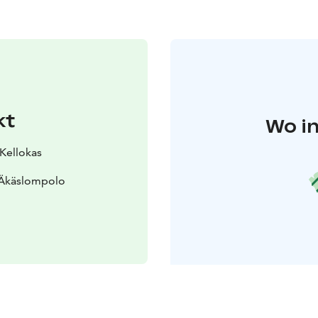
kt
Wo in
 Kellokas
 Äkäslompolo