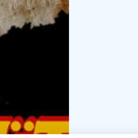
Kultaakin kalliimpi ystä
päättivät kääntää tapah