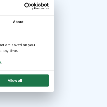
About
that are saved on your
t any time.
s
.
Allow all