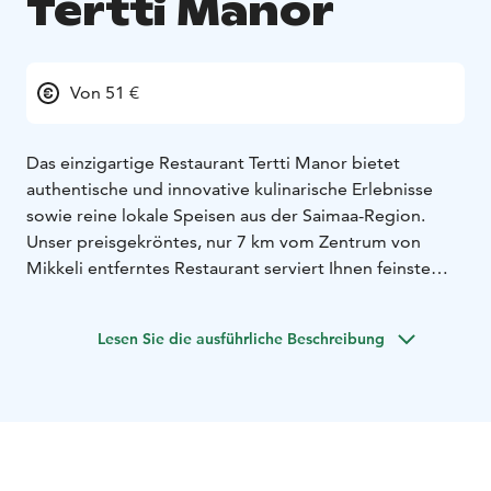
Tertti Manor
Von 51 €
Das einzigartige Restaurant Tertti Manor bietet
authentische und innovative kulinarische Erlebnisse
sowie reine lokale Speisen aus der Saimaa-Region.
Unser preisgekröntes, nur 7 km vom Zentrum von
Mikkeli entferntes Restaurant serviert Ihnen feinste
finnische Speisen aus Seen, Wäldern und unseren
eigenen Gemüse- und Obstgärten. Unser
Lesen Sie die ausführliche Beschreibung
stimmungsvolles Restaurant befindet sich im
wunderschönen rosa Hauptgebäude und bietet
altmodischen Glamour und eine interessante
Familiengeschichte sowie ein Bewirtung mit den
besten Zutaten aus der Region. Nachhaltigkeit ist einer
unserer Grundwerte. Egal, ob Sie unser berühmtes