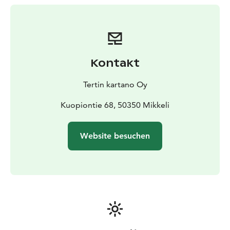
großes Buffet mit über 50 verschiedenen Gerichten
oder das Spezialmenü des Küchenchefs genießen
möchten, wir garantieren hochwertige gastronomische
Erlebnisse mit erstklassiger Gastfreundschaft und
entspannter Atmosphäre. Wir sind Teil der Saimaa-
Kontakt
Gastronomie-Familie und unser Restaurant wurde zu
einem der Top 50 Restaurants in Finnland ernannt.
Tertin kartano Oy
Kuopiontie 68, 50350 Mikkeli
Website besuchen