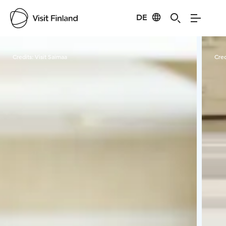
DE
Visit Finland
Credits:
Visit Saimaa
Cred