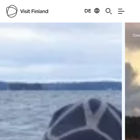
DE
Visit Finland
Credits:
Ylöstalo
Cred