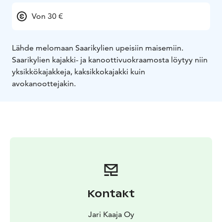
Von 30 €
Lähde melomaan Saarikylien upeisiin maisemiin.
Saarikylien kajakki- ja kanoottivuokraamosta löytyy niin
yksikkökajakkeja, kaksikkokajakki kuin
avokanoottejakin.
Kontakt
Jari Kaaja Oy