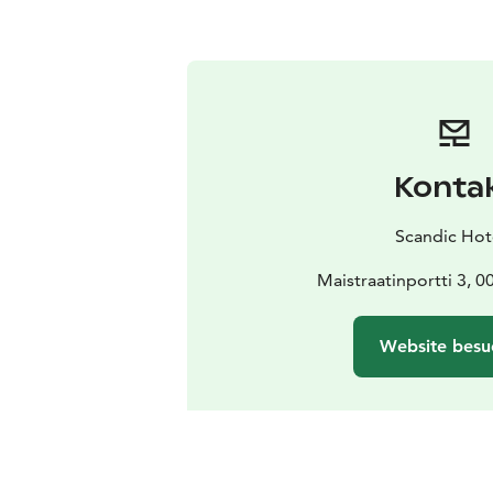
Konta
Scandic Hot
Maistraatinportti 3, 0
Website besu