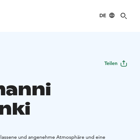
DE
Teilen
manni
nki
gelassene und angenehme Atmosphäre und eine