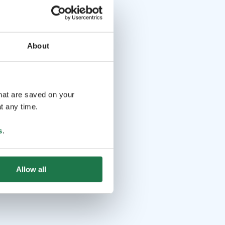
About
that are saved on your
t any time.
s
.
Allow all