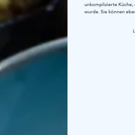
unkomplizierte Küche, 
wurde. Sie können eben
L