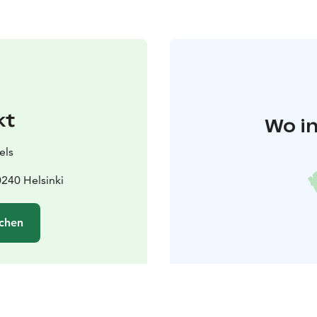
kt
Wo in
els
0240 Helsinki
chen