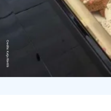
Credits:
Katja Räntilä