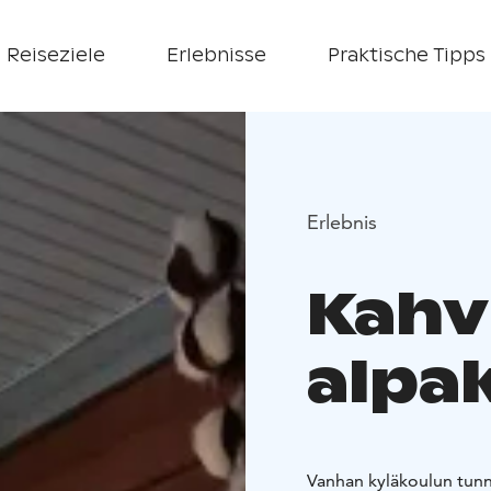
Reiseziele
Erlebnisse
Praktische Tipps
Erlebnis
Kahv
alpak
Vanhan kyläkoulun tunnelmassa ja maaseudun rauhassa a