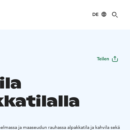
DE
Teilen
ila
katilalla
lpakkatila ja kahvila sekä