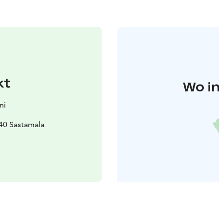
kt
Wo in
ni
40 Sastamala