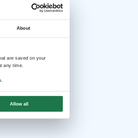
About
that are saved on your
t any time.
s
.
Allow all