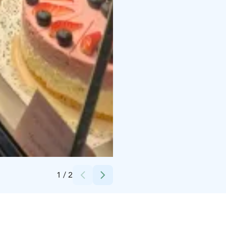
Credits:
Liisa Mäkinen
1
/
2