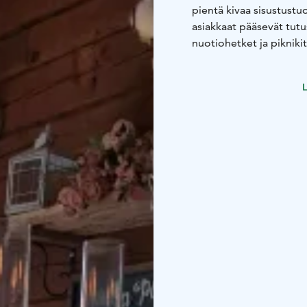
pientä kivaa sisustustu
asiakkaat pääsevät tutu
nuotiohetket ja pikniki
L