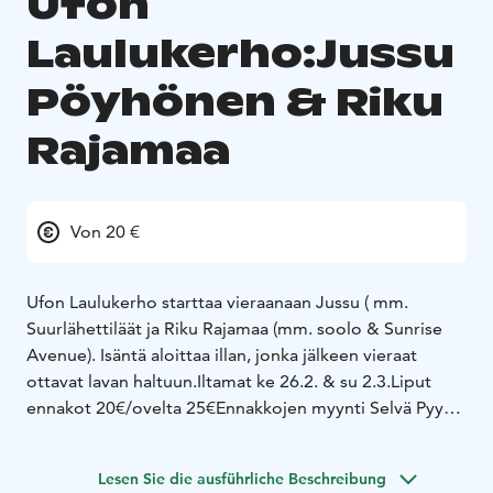
Ufon
Laulukerho:Jussu
Pöyhönen & Riku
Rajamaa
Von 20 €
Ufon Laulukerho starttaa vieraanaan
Jussu ( mm.
Suurlähettiläät ja Riku Rajamaa (mm. soolo & Sunrise
Avenue). Isäntä aloittaa illan, jonka jälkeen vieraat
ottavat lavan haltuun.
Iltamat ke 26.2. & su 2.3.
Liput
ennakot 20€/ovelta 25€
Ennakkojen myynti Selvä Pyystä
la 22.2. alkaen.
Lesen Sie die ausführliche Beschreibung