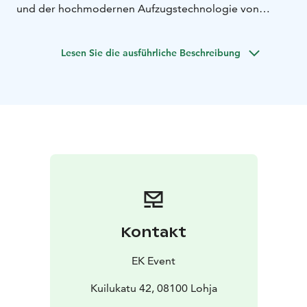
und der hochmodernen Aufzugstechnologie von
KONE. Die unterirdische Tour ist für Besucher mit
einem manuellen oder elektrischen Rollstuhl, einem
Lesen Sie die ausführliche Beschreibung
Elektro-Scooter oder einem Rollator geeignet. Leider
eignet sich die Tour bisher nicht für Besucher mit Seh-
oder Hörbehinderung.
Kontakt
EK Event
Kuilukatu 42, 08100 Lohja