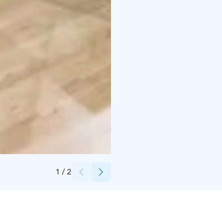
Credits:
Imatran kaupunki
1
/
2