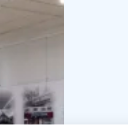
sehen. Die Sammlung u
Paarma trug ihre einzig
zwischen den frühen 1