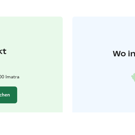
kt
Wo in
00 Imatra
chen