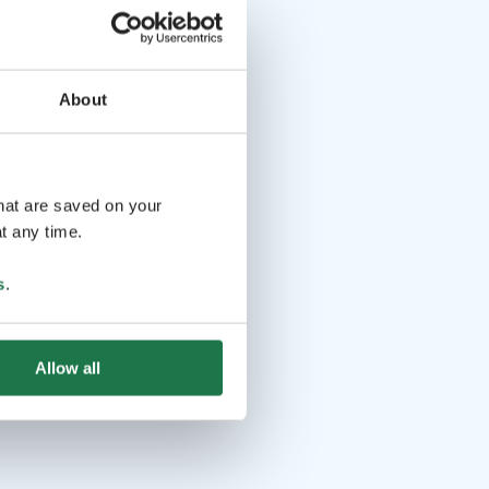
About
that are saved on your
t any time.
s
.
Allow all