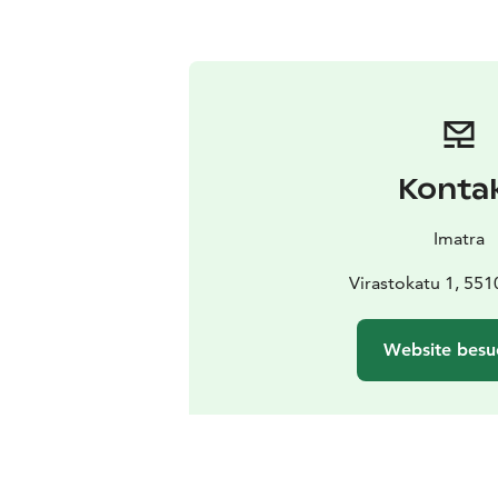
Konta
Imatra
Virastokatu 1, 551
Website besu