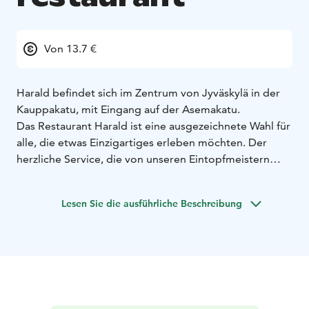
Von 13.7 €
Harald befindet sich im Zentrum von Jyväskylä in der
Kauppakatu, mit Eingang auf der Asemakatu.
Das Restaurant Harald ist eine ausgezeichnete Wahl für
alle, die etwas Einzigartiges erleben möchten. Der
herzliche Service, die von unseren Eintopfmeistern
zubereiteten Köstlichkeiten und die Atmosphäre
unseres Restaurants werden garantiert selbst das Herz
Lesen Sie die ausführliche Beschreibung
des härtesten Wikingers erobern. Im Harald können Sie
gemeinsam mit Freunden ein Mittag- oder
Abendessen genießen. Unsere Küche bietet Gerichte
aus den besten Zutaten der nördlichen Wälder und
Gewässer, inspiriert von der Wikingerzeit. Die Speisen
werden aus hochwertigen Zutaten mit großer Sorgfalt
zubereitet.