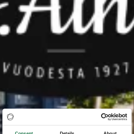
Consent
Details
About