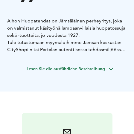
Alhon Huopatehdas on Jämsäläinen perheyritys, joka
on valmistanut käsityönä lampaanvillaisia huopatossuja
sekä -tuotteita, jo vuodesta 1927.
Tule tutustumaan myymälöihimme Jämsän keskustan
CityShopiin tai Partalan autenttisessa tehdasmiljöössä
sijaitsevaan tehtaanmyymälään.
Partalassa pääset
tutustumaan tuotteiden lisäksi perinteiseen
Lesen Sie die ausführliche Beschreibung
käsityöhön, vieläpä aivan niiden syntysijoilla.
CityShopin valikoimasta löydät suosituimmat
huopatuotteemme, jotka tuovat lämpöä, mukavuutta ja
tyyliä arkeen.
Lämpimästi tervetuloa meille!