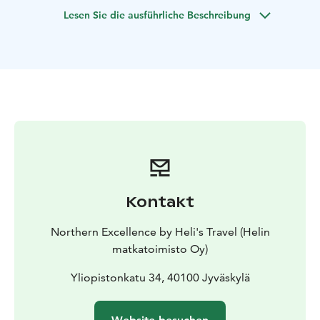
beinhaltet einen Besuch des AaltoAlvari-
Lesen Sie die ausführliche Beschreibung
Schwimmbads, einer exklusiven, von Aalto
entworfenen Anlage. Erkunden Sie Jyväskylä auf
eigene Faust, kaufen Sie lokale Handwerkskunst und
besuchen Sie den alten Hof von Toivola. Die
Reiseroute umfasst eine Bustour zur Muurame-Kirche
und zum Rathaus von Säynätsalo, wo Sie Aaltos
bemerkenswerte Entwürfe bewundern können. Ihre
Reise beinhaltet Unterkunft, geführte Touren,
Eintrittsgelder, Mittag- und Abendessen. (Translated
with DeepL)
Kontakt
Northern Excellence by Heli's Travel (Helin
matkatoimisto Oy)
Yliopistonkatu 34, 40100 Jyväskylä