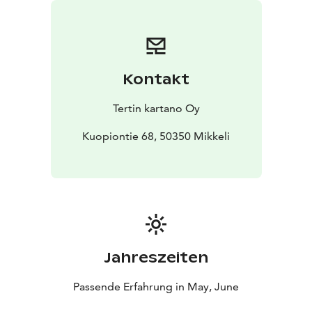
mukaan ma–pe 5.5.–15.6. Kokoustila
puutarhakahvilassa, tai kartanoravintolassa riippuen
varaustilanteesta.
Kokouspakettien varausehdot:
Saatamme edellyttää minimiostovelvoitetta. Kokoustila
Kontakt
määräytyy varaustilanteen ja seurueen koon mukaan.
Ehtoja voidaan soveltaa. Palvelemme
Tertin kartano Oy
myyntipalvelussamme tertti@tertinkartano.fi ja
puhelimitse 015 176 012.
Kuopiontie 68, 50350 Mikkeli
Jahreszeiten
Passende Erfahrung in May, June