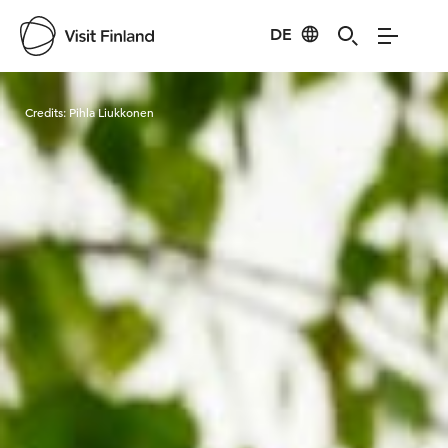
DE
Visit Finland
Credits:
Pihla Liukkonen