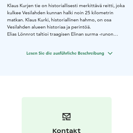
Klaus Kurjen tie on historiallisesti merkittävä reitti, joka
kulkee Vesilahden kunnan halki noin 25 kilometrin
matkan. Klaus Kurki, historiallinen hahmo, on osa
Vesilahden alueen historiaa ja perintöä.
Elias Lönnrot taltioi traagisen Elinan surma -runon
Vesilahdessa 1820-luvun lopulla. Runo on tarina
nuoresta Elinasta, joka joutui Laukon Klaus Kurjen
Lesen Sie die ausführliche Beschreibung
surmaamaksi. Klaus Kurjen tie kertoo Vesilahden alueen
rikkaasta historiasta, tarjoten ainutlaatuisen
mahdollisuuden tutustua menneisyyden elämään,
ymmärtää sen merkitystä ja säilyttää kertomukset
tuleville sukupolville.
Klaus Kurjen tie alkaa Vesilahden kirkonkylän kupeesta
ja kulkee mm. Laukon kartanon ohi, joka on ollut Kurjen
suvun merkittävä tukikohta vuosisatojen ajan. Matkan
varrella voi tutustua myös Vesilahden kirkkoon ja
muihin alueen nähtävyyksiin, jotka kertovat tarinoita
menneistä ajoista ja Vesilahden historiallisesta
Kontakt