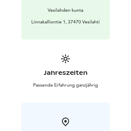
merkityksestä.
Reitti on suosittu kohde niin historian harrastajille kuin
Vesilahden kunta
luonnosta nauttiville retkeilijöille. Klaus Kurjen tie
yhdistää ainutlaatuisella tavalla historian ja luonnon,
Linnakalliontie 1, 37470 Vesilahti
tarjoten matkailijoille ikimuistoisen kokemuksen
Vesilahden kauniissa maisemissa.
Jahreszeiten
Passende Erfahrung ganzjährig