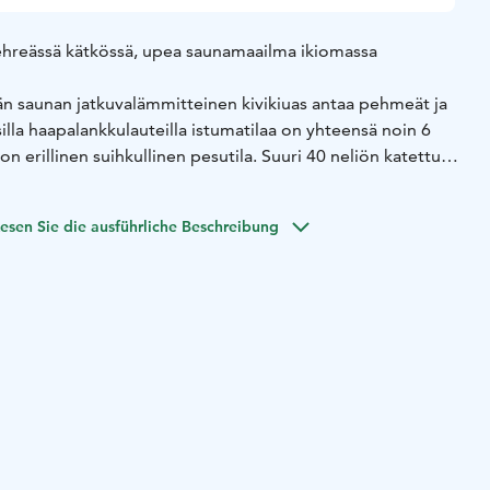
hreässä kätkössä,
upea saunamaailma ikiomassa
än saunan jatkuvalämmitteinen kivikiuas antaa pehmeät ja
silla haapalankkulauteilla istumatilaa on yhteensä noin 6
on erillinen suihkullinen pesutila.
Suuri 40 neliön katettu
ttain maan alla.
Vilvoittaudu kylmätynnyrissä, tai rentoudu
10 -hengen paljussa.
esen Sie die ausführliche Beschreibung
ä viipyilevän rennosta tunnelmasta vielä hetki
llen ja takkatulen ääressä rentoutuen.
mmitteinen.