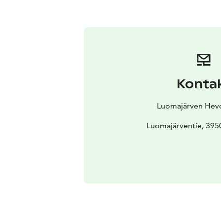
Konta
Luomajärven Hevo
Luomajärventie, 3950