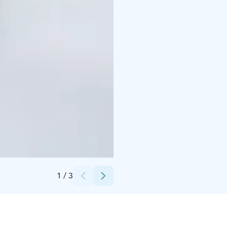
Credits:
Satu Haagmann
1
/
3