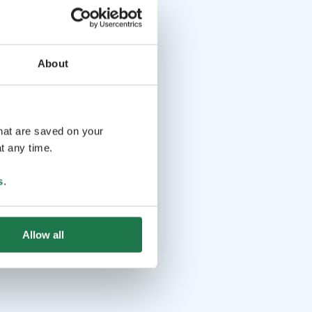
About
that are saved on your
t any time.
s
.
Allow all