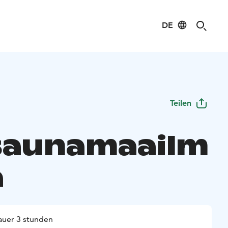
DE
Teilen
aunamaailm
a
uer 3 stunden