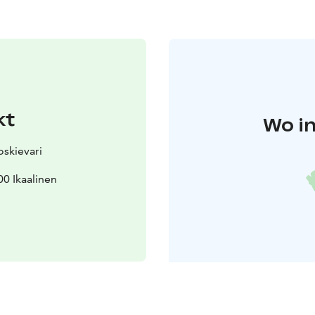
kt
Wo in
skievari
0 Ikaalinen