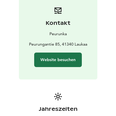
und Freizeitmöglichkeiten sowie die vielfältigen
Unterkunftsoptionen bieten einen hochwertigen und
flexiblen Rahmen für abwechslungsreiche Freizeit,
Unterhaltung und geschäftliche Veranstaltungen.
Kontakt
Hier können Sie den Seeblick mitten im schönsten
Seengebiet Finnlands genießen!
Peurunka
Peurungantie 85, 41340 Laukaa
Website besuchen
Jahreszeiten