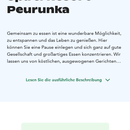
Peurunka
Gemeinsam zu essen ist eine wunderbare Möglichkeit,
zu entspannen und das Leben zu genießen. Hier
können Sie eine Pause einlegen und sich ganz auf gute
Gesellschaft und großartiges Essen konzentrieren. Wir
lassen uns von köstlichen, ausgewogenen Gerichten
und lokalen Zutaten inspirieren.
Wir haben ein Café und mehrere Restaurants, die
Lesen Sie die ausführliche Beschreibung
unterschiedliche Speisen anbieten: zum Beispiel
hausgemachte finnische Gerichte, ein Fast-Food-
Restaurant mit Burgern und Pizzen sowie ein Menü,
das stets saisonal abgestimmt wird.
Peurunka ist eines der vielseitigsten Urlaubs- und
Rehabilitationsziele in Finnland. Das Spa, unsere
verschiedenen Restaurants, Veranstaltungen, Sport-