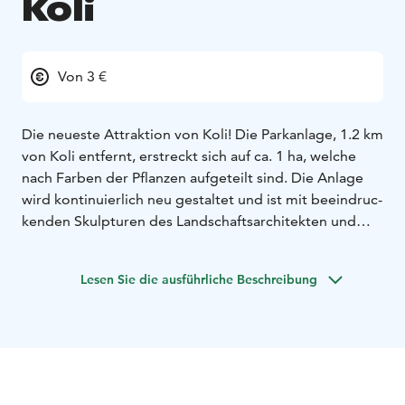
Koli
Von 3 €
Die neues­te Att­rak­tion von Ko­li! Die Par­kan­la­ge, 1.2 km
von Ko­li ent­fernt, erst­reckt sich auf ca. 1 ha, welc­he
nach Far­ben der Pf­lan­zen auf­ge­teilt sind. Die An­la­ge
wird kon­ti­nuier­lich neu ges­tal­tet und ist mit beeind­ruc­
ken­den Skulp­tu­ren des Landsc­haft­sarc­hi­tek­ten und
selbst­ge­lern­ten Künst­lers Las­se Mar­ti­kai­nen gek­rönt.
Für Erf­risc­hun­gen sorgt ein Kiosk mit Eis- und Get­rän­
Lesen Sie die ausführliche Beschreibung
ke­ver­kauf. Für Kin­der geeig­net.