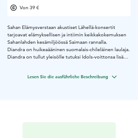
Von 39 €
Sahan Elämysverstaan akustiset Lähellä-konsertit
tarjoavat elämyksellisen ja intiimin keikkakokemuksen
Sahanlahden kesämiljöössä Saimaan rannalla.
Diandra on huikeaääninen suomalais-chileläinen laulaja.
Diandra on tullut yleisölle tutuksi Idols-voittonsa lisäksi
myös Tähdet, tähdet ja The Voice Kids -ohjelmasta.
Elämäni Biisi -ohjelmassa hän on viihdyttänyt
Lesen Sie die ausführliche Beschreibung
tähtiartistina yleisöä jo seitsemän tuotantokautta. TV-
esiintymisten, kahden soololevyn ja joululaulu-albumin
lisäksi Diandran upeaa ääntä on kuultu myös mm.
Mikael Gabrielin, Uniikin sekä Cheekin hittisingleillä.
Artistiuran lisäksi Diandra on näytellyt musikaaleissa,
tehnyt roolin Uusi päivä tv-sarjassa, sekä tehnyt
dubbauksia lukuisiin animaatioelokuviin, kuten
”Encanto”, ”Smurffit”, ”Ice Age” ja viimeisimpänä