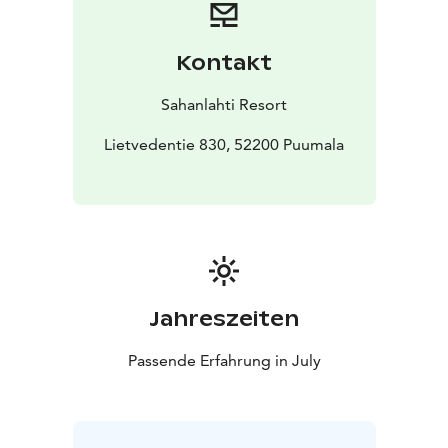
”Muumiot”.
Diandra on tunnettu energisenä kestosuosikkina
keikkalavoilla. Hän on vieraillut useammankin kerran
Kontakt
Sahanlahdessa ja kesällä 2026 jälleen uudella
ohjelmistolla.
Sahanlahti Resort
Konsertti alkaa klo 19 Sahanlahden Elämysverstaalla.
Ovet avautuvat klo 18.40. Katsomo on 300 paikkainen
Lietvedentie 830, 52200 Puumala
nousukatsomo. Paikat täytetään
saapumisjärjestyksessä.
Ohjelmassa on väliaika.
Liput 39
€/hlö. Osta lippusi täältä
Ryhmätiedustelut:
010 5083 500 tai
sales@sahanlahtiresort.fi
Kesä 2026
Jahreszeiten
Passende Erfahrung in July