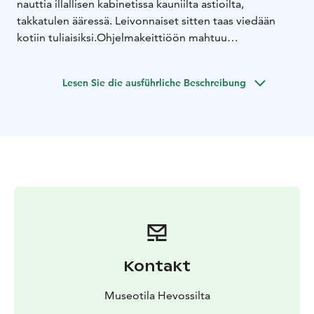
nauttia illallisen kabinetissa kauniilta astioilta,
takkatulen ääressä. Leivonnaiset sitten taas viedään
kotiin tuliaisiksi.
Ohjelmakeittiöön mahtuu
kokkailemaan 4-8hlö.
Upea lahjaidea henkillö jolla on jo
kaikkea, yhteinen aika luo aina kallisarvoisia muistoja!
Lesen Sie die ausführliche Beschreibung
Kontakt
Museotila Hevossilta