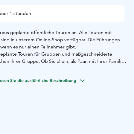
uer 1 stunden
oraus geplante öffentliche Touren an. Alle Touren mit
 sind in unserem Online-Shop verfügbar. Die Führungen
, wenn es nur einen Teilnehmer gibt.
eplante Touren für Gruppen und maßgeschneiderte
n Ihrer Gruppe. Ob Sie allein, als Paar, mit Ihrer Familie
kommen, Pori bietet viele Möglichkeiten, die Stadt, ihre
e Natur und die Schären zu entdecken.
esen Sie die ausführliche Beschreibung
undgang ist eine vortreffliche Art und Weise das
ie Stadt, die Eisenhütte usw. zu erleben. Zu Fuß bewegend
n Stadtteil, das Besuchsziel oder das Gebiet ganz anders
n - Die sich ständig ändernde, durch die Erhebung der
natur von Pori zeigt sich am besten vom Boot aus. Die
r Pori sind zum größten Teil unbebaut, aber schön. Der
see erstreckt sich in der Region Pori von Luvia bis