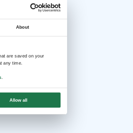
About
that are saved on your
t any time.
s
.
Allow all