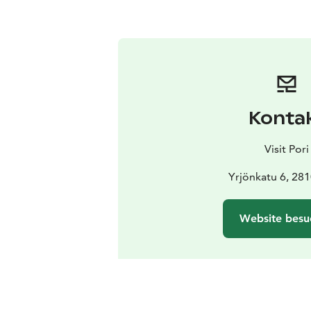
Konta
Visit Pori
Yrjönkatu 6, 281
Website besu