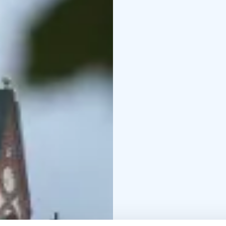
Merikarvia.
Für Gruppen - Entdeck
schöne Küstengebiet mi
erfrischenden Aktivitä
Alters. Treffen Sie die
Sie Kontakt mit uns auf
Auf den Spuren von Alv
Aalto wird in Satakunta
Handschrift von Alvar
Führungen und Veransta
Führung durch die Ruin