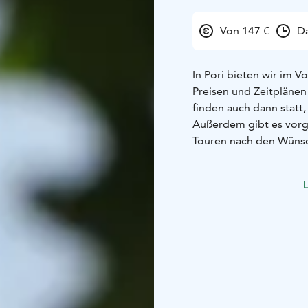
Von 147 €
Da
In Pori bieten wir im V
Preisen und Zeitplänen
finden auch dann statt
Außerdem gibt es vorg
Touren nach den Wünsche
oder mit einer Gruppe 
Sehenswürdigkeiten, di
L
Stadtrundgänge - Ein R
Besichtigungsobjekt, d
sieht man die Stadt, de
als aus dem Busfenster.
Boots- und Kreuzfahrte
Erde geschaffene Insel
entferntesten Inseln vo
Nationalpark der Botten