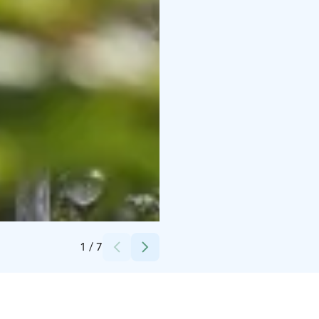
Credits:
Visit Pori / Toni Mailanen
1
/
7