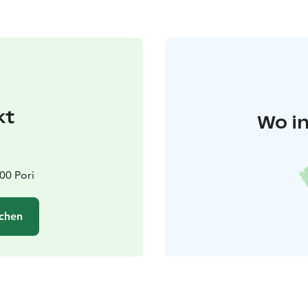
kt
Wo in
00 Pori
chen