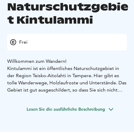
Naturschutzgebie
t Kintulammi
Frei
Willkommen zum Wandern!
Kintulammi ist ein öffentliches Naturschutzgebiet in
der Region Teisko-Aitolahti in Tampere. Hier gibt es
tolle Wanderwege, Holzlaufroste und Unterstände. Das
Gebiet ist gut ausgeschildert, so dass Sie sich nicht
verlaufen können.
Es befindet sich etwa 20 Kilometer außerhalb des
Lesen Sie die ausführliche Beschreibung
Stadtzentrums von Tampere in Richtung Teisko.
In dem Gebiet gibt es etwa 18 Kilometer markierte
Wanderwege und 6 Feuerstellen, von denen vier mit
einem ökologisch gestalteten Unterstand mit