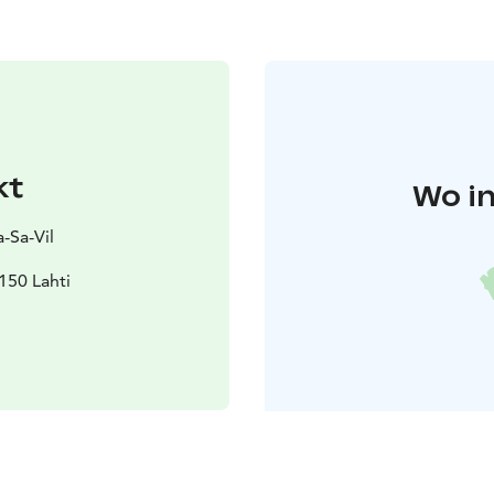
kt
Wo in
-Sa-Vil
5150 Lahti