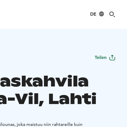
DE
Teilen
askahvila
-Vil, Lahti
unas, joka maistuu niin rahtareille kuin