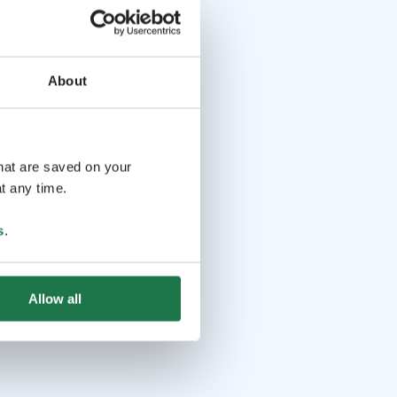
About
that are saved on your
t any time.
s
.
Allow all