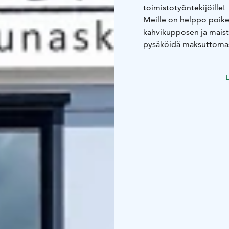
toimistotyöntekijöille!
Meille on helppo poike
kahvikupposen ja maist
pysäköidä maksuttomast
L