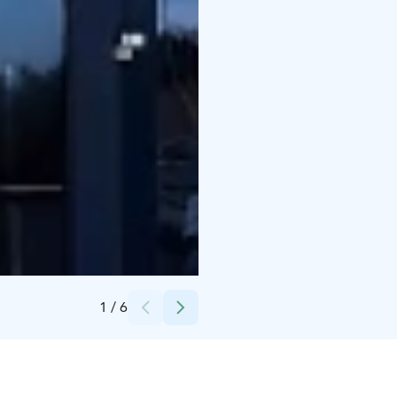
Credits:
Ra-Sa-Vil Oy
1
/
6