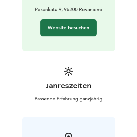
modernes und persönliches Vier-Sterne-Hotel. Jedes
der 90 Zimmer des Hotels hat seinen eigenen
Pekankatu 9, 96200 Rovaniemi
Charakter und seine eigene Seele. Das Hotel verfügt
über zwei Restaurants, das Restaurant Monte Rosa und
Website besuchen
die Bull Bar & Grill, sowie eine gemütliche Lounge-Bar.
Die familiäre Atmosphäre des Hotels und der
persönliche Service schaffen eine angenehme
Atmosphäre für Geschäftsreisende und Urlauber. Bei
uns werden Sie immer von einem echten Menschen
empfangen. Unser warmherziges Personal steht Ihnen
gerne zur Verfügung und hilft Ihnen bei allen Fragen
vor Ihrem Besuch und während Ihres Aufenthalts.
Jahreszeiten
Das Arctic City Hotel befindet sich im Zentrum von
Rovaniemi, Lappland, Finnland.
Passende Erfahrung ganzjährig