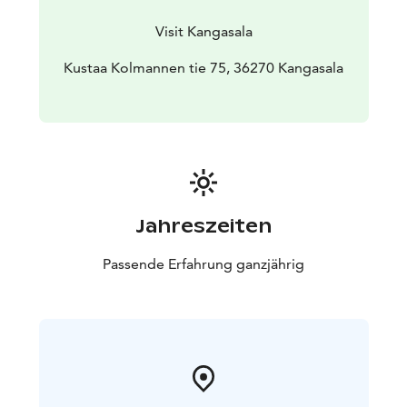
kivi-, pronssi- kuin rautakaudeltakin.
Info
Reitti: 1-2 km Mobiliasta
Lähtö reitille ja pysäköinti:
Visit Kangasala
Mobilian Autokylä, Kustaa Kolmannen tie 75
Vaativuus:
Osa reitistä on jyrkkää nousua ja kivikkoista.
Kustaa Kolmannen tie 75, 36270 Kangasala
Muuta
kohteessa: Mobilian Autokylä, automuseo, kahvila-
ravintola Wanhat Autot, leikkipuisto, uimaranta, ja
vierasvenesatama
Jahreszeiten
Passende Erfahrung ganzjährig