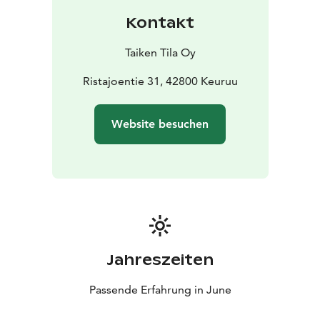
entspannen können, während Sie die verspielten
Kontakt
Bewegungen der Fohlen in ihrer friedlichen
Umgebung beobachten.
Taiken Tila Oy
Handtücher sind im Saunaerlebnis enthalten. Die
maximale Gruppengröße beträgt 4 Personen, und der
Ristajoentie 31, 42800 Keuruu
Preis liegt bei 40 € pro Person.
Willkommen bei Taiken – erleben Sie die harmonische
Website besuchen
Verbindung von finnischer Sauna, Natur und
Landleben!
Jahreszeiten
Passende Erfahrung in June