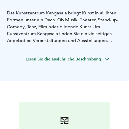
Das Kunstzentrum Kangasala bringt Kunst in all ihren
Formen unter ein Dach. Ob Musik, Theater, Stand-up-
Comedy, Tanz, Film oder bildende Kunst - im
Kunstzentrum Kangasala finden Sie ein vielseitiges
Angebot an Veranstaltungen und Ausstellungen.
Das Kunstzentrum Kangasala ist barrierefrei und daher
ein geeignetes Ziel für jedermann.
Lesen Sie die ausführliche Beschreibung
Nur 20 Minuten von Tampere und zwei Stunden von
Helsinki entfernt.